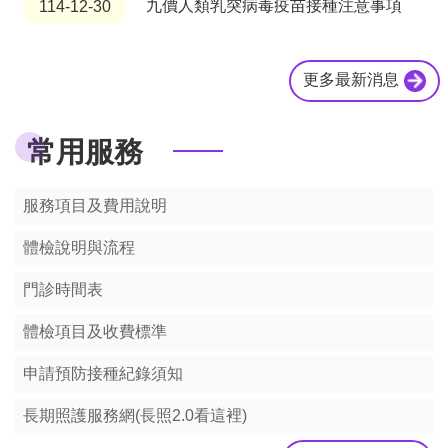
政
九價人類乳突病毒疫苗接種注意事項
114-12-30
信
箱
更多最新消息
常
見
問
常用服務
題
桃
園
服務項目及費用說明
市
政
體檢說明與流程
府
門診時間表
隱
體檢項目及收費標準
私
權
申請預防接種紀錄須知
政
策
長期照護服務網(長照2.0看這裡)
網