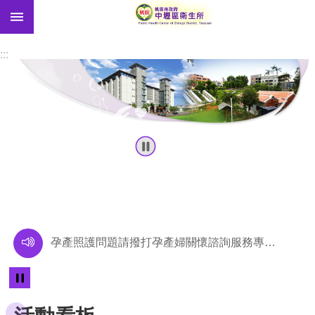
:::
跳到主要內容區塊
肺
癌
:::
篩
檢
長
照
進
階
搜
尋
孕產照護問題請撥打孕產婦關懷諮詢服務專線0800-870-870(抱緊您，抱緊您)
認
識
懷孕五不：不抽菸喝酒、不吸二手菸、不亂服用藥物、不使用毒品、不選時刻剖腹產。
我
們