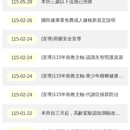
本所三歲以下流感已用罄
115-05-28
通
訊
錄
國民健康署免費成人健檢新規定說明
115-02-26
政
府
(宣導)用藥安全宣導
115-02-24
資
訊
公
(宣導)115年衛教主軸-認識失智照護資源
115-02-24
開
回
(宣導)115年衛教主軸-青少年檳榔健康危害防制
115-02-24
首
頁
(宣導)115年衛教主軸-代謝症候群防治
115-02-24
網
站
導
本所自三月起，高齡駕駛認知測驗改為每週三採預約制辦理，請民眾事先務必來電預約，以維護檢測品質與服務流程。
115-01-22
覽
市