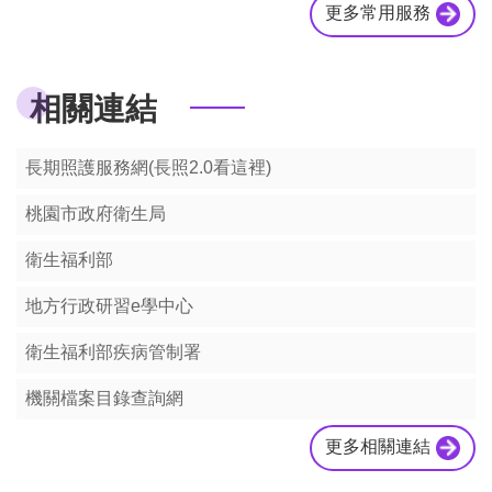
站
更多常用服務
安
全
政
相關連結
策
政
府
長期照護服務網(長照2.0看這裡)
網
站
桃園市政府衛生局
資
料
衛生福利部
開
放
地方行政研習e學中心
宣
告
衛生福利部疾病管制署
機關檔案目錄查詢網
更多相關連結