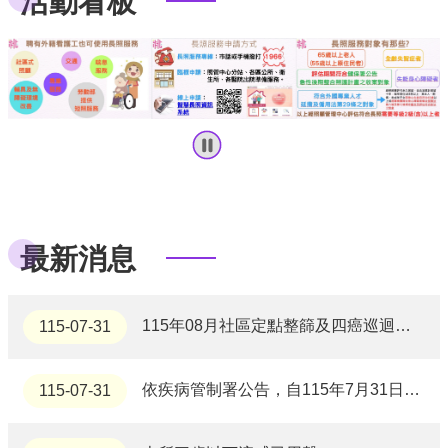
活動看板
定期產檢，孕期照護，母嬰平安。
訊
息
拒絕性別篩選，珍惜我們的寶貝。
公
告
打破性別刻板印象，成就多元未來。
門
診
資
好孕到，男女一樣好。
訊
業
安全性行為很重要，每次使用1個保險套，且只能使用1次，並避免使用油性潤滑劑。
務
最新消息
資
訊
不論是散布自己的自拍性私密影像，或下載其他未成年人的自拍性私密影像皆已犯法!
便
115年08月社區定點整篩及四癌巡迴車篩檢
115-07-31
民
維持「健康體位」很重要，體重過輕會營養不良，體重過重或肥胖使慢性疾病風險上升！
服
務
依疾病管制署公告，自115年7月31日至9月28日 擴大新冠疫苗公費接種對象為:
115-07-31
給準爸爸的話：與配偶共同面對生產歷程，迎接美好的新生命；與配偶一同參與生產教育，以實際行動支持配偶。
機
關